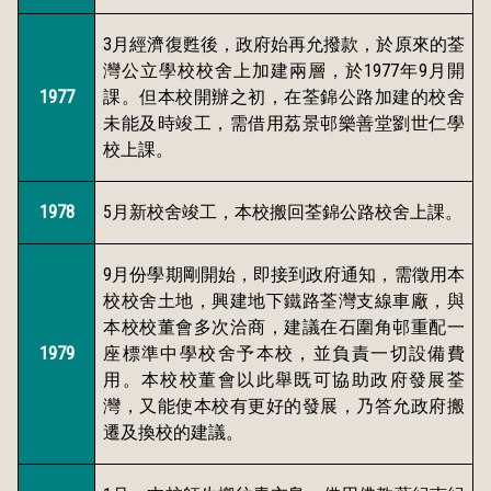
3
月經濟復甦後，政府始再允撥款，於原來的荃
1977
9
灣公立學校校舍上加建兩層，於
年
月開
1977
課。但本校開辦之初，在荃錦公路加建的校舍
未能及時竣工，需借用荔景邨樂善堂劉世仁學
校上課。
1978
5
月新校舍竣工，本校搬回荃錦公路校舍上課。
9
月份學期剛開始，即接到政府通知，需徵用本
校校舍土地，興建地下鐵路荃灣支線車廠，與
本校校董會多次洽商，建議在石圍角邨重配一
1979
座標準中學校舍予本校，並負責一切
設備費
用。本
校校董會以此舉既可協助政府發展荃
灣，又能使本校有更好的發展，乃答允政府搬
遷及換校的建議。