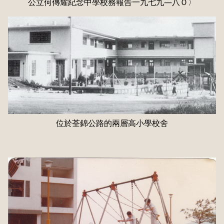
公立何傳耀紀念中學校務報告一九七九―八Ｏ〉
位於荃錦公路的兩層高小學校舍