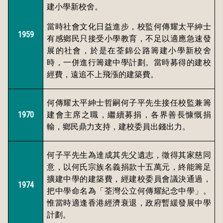
建小學新校舍。
當時社會文化日益進步，校監何傳耀太平紳士
1959
有感鄉民只接受小學教育，不足以適應急速發
展的社會，於是在荃錦公路籌建小學新校舍
時，一併進行籌建中學計劃。當時募得的建校
經費，遠追不上飛漲的建築費。
何傳耀太平紳士哲嗣何子平先生接任校監兼籌
1970
建會主席之職，繼續募捐，各界善長慷慨捐
輸，鄉民鼎力支持，建校委員出錢出力。
何子平先生為達成其先父遺志，徵得其家慈同
意，以何氏宗族名義捐款十五萬元，終能籌足
擴建中學的建築費，經建校委員會議決通過，
1974
把中學命名為「荃灣公立何傳耀紀念中學」。
惟當時適逢香港經濟衰退，政府暫緩發展中學
計劃。