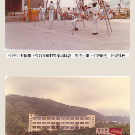
1977年10月同學上課前在屋邨遊樂場玩耍，等待小學上午班離開，始能進校。