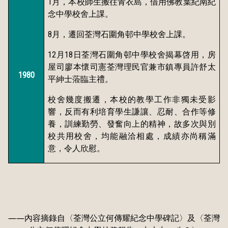
1
月，本校師生搬往青衣島，借用佛教葉紀南紀
念中學校舍上課。
8
月，遷回荃灣石圍角邨中學校舍上課。
12
18
月
日
荃灣石圍角邨中學校舍揭幕啓用，房
屋司廖本懷司憲荃灣理民官兼市鎮專員許舒太
1980
平紳士蒞臨主禮。
校舍幾度搬遷，本校的教學工作非獨未受影
響，反而有利培育學生謙讓、忍耐、合作等修
養，訓練勤勞、發奮向上的精神，故多次與別
校共用校舍，均能融洽相處，成績亦尚稱滿
意，令人欣慰。
――內容摘錄自〈荃灣公立何傳耀紀念中學碑記〉及〈荃灣